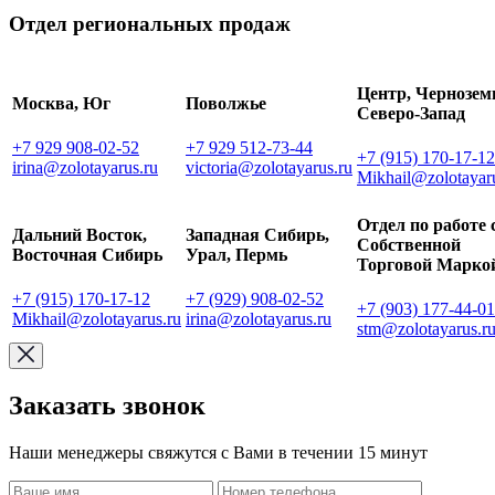
Отдел региональных продаж
Центр, Чернозем
Москва, Юг
Поволжье
Северо-Запад
+7 929 908-02-52
+7 929 512-73-44
+7 (915) 170-17-12
irina@zolotayarus.ru
victoria@zolotayarus.ru
Mikhail@zolotayar
Отдел по работе 
Дальний Восток,
Западная Сибирь,
Собственной
Восточная Сибирь
Урал, Пермь
Торговой Марко
+7 (915) 170-17-12
+7 (929) 908-02-52
+7 (903) 177-44-01
Mikhail@zolotayarus.ru
irina@zolotayarus.ru
stm@zolotayarus.r
Заказать звонок
Наши менеджеры свяжутся с Вами в течении 15 минут