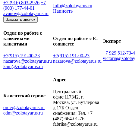
+7 (916) 803-2926
+7
Info@zolotayarus.ru
(903) 177-44-01
Написать
avanov@zolotayarus.ru
Заказать звонок
Отдел по работе с
ключевыми
Отдел по работе с E-
Экспорт
клиентами
commerce
+7 929 512-73-
+7(915) 191-00-23
+7(915) 191-00-23
victoria@zolotay
nazarova@zolotayarus.ru
nazarova@zolotayarus.ru
kam@zolotayarus.ru
Адрес
Центральный
Клиентский сервис
офис:117342, г.
Москва, ул. Бутлерова
order@zolotayarus.ru
д.17Б Отдел
edm@zolotayarus.ru
снабжения: Тел. +7
(487) 664-01-76
fabrika@zolotayarus.ru