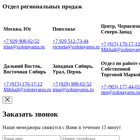
Отдел региональных продаж
Центр, Чернозем
Москва, Юг
Поволжье
Северо-Запад
+7 929 908-02-52
+7 929 512-73-44
+7 (915) 170-17-12
irina@zolotayarus.ru
victoria@zolotayarus.ru
Mikhail@zolotayar
Отдел по работе 
Дальний Восток,
Западная Сибирь,
Собственной
Восточная Сибирь
Урал, Пермь
Торговой Марко
+7 (915) 170-17-12
+7 (929) 908-02-52
+7 (903) 177-44-01
Mikhail@zolotayarus.ru
irina@zolotayarus.ru
stm@zolotayarus.r
Заказать звонок
Наши менеджеры свяжутся с Вами в течении 15 минут