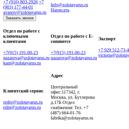
+7 (916) 803-2926
+7
Info@zolotayarus.ru
(903) 177-44-01
Написать
avanov@zolotayarus.ru
Заказать звонок
Отдел по работе с
ключевыми
Отдел по работе с E-
Экспорт
клиентами
commerce
+7 929 512-73-
+7(915) 191-00-23
+7(915) 191-00-23
victoria@zolotay
nazarova@zolotayarus.ru
nazarova@zolotayarus.ru
kam@zolotayarus.ru
Адрес
Центральный
Клиентский сервис
офис:117342, г.
Москва, ул. Бутлерова
order@zolotayarus.ru
д.17Б Отдел
edm@zolotayarus.ru
снабжения: Тел. +7
(487) 664-01-76
fabrika@zolotayarus.ru