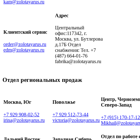
kam@zolotayarus.ru
Адрес
Центральный
Клиентский сервис
офис:117342, г.
Москва, ул. Бутлерова
order@zolotayarus.ru
д.17Б Отдел
edm@zolotayarus.ru
снабжения: Тел. +7
(487) 664-01-76
fabrika@zolotayarus.ru
Отдел региональных продаж
Центр, Чернозем
Москва, Юг
Поволжье
Северо-Запад
+7 929 908-02-52
+7 929 512-73-44
+7 (915) 170-17-12
irina@zolotayarus.ru
victoria@zolotayarus.ru
Mikhail@zolotayar
Отдел по работе 
Дальний Восток,
Западная Сибирь,