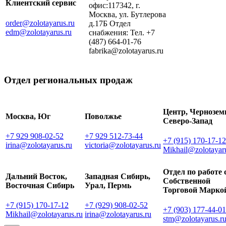
Клиентский сервис
офис:117342, г.
Москва, ул. Бутлерова
order@zolotayarus.ru
д.17Б Отдел
edm@zolotayarus.ru
снабжения: Тел. +7
(487) 664-01-76
fabrika@zolotayarus.ru
Отдел региональных продаж
Центр, Чернозем
Москва, Юг
Поволжье
Северо-Запад
+7 929 908-02-52
+7 929 512-73-44
+7 (915) 170-17-12
irina@zolotayarus.ru
victoria@zolotayarus.ru
Mikhail@zolotayar
Отдел по работе 
Дальний Восток,
Западная Сибирь,
Собственной
Восточная Сибирь
Урал, Пермь
Торговой Марко
+7 (915) 170-17-12
+7 (929) 908-02-52
+7 (903) 177-44-01
Mikhail@zolotayarus.ru
irina@zolotayarus.ru
stm@zolotayarus.r