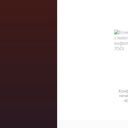
Конф
начи
к