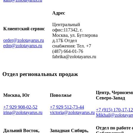
Адрес
Центральный
Клиентский сервис
офис:117342, г.
Москва, ул. Бутлерова
order@zolotayarus.ru
д.17Б Отдел
edm@zolotayarus.ru
снабжения: Тел. +7
(487) 664-01-76
fabrika@zolotayarus.ru
Отдел региональных продаж
Центр, Чернозем
Москва, Юг
Поволжье
Северо-Запад
+7 929 908-02-52
+7 929 512-73-44
+7 (915) 170-17-12
irina@zolotayarus.ru
victoria@zolotayarus.ru
Mikhail@zolotayar
Отдел по работе 
Дальний Восток,
Западная Сибирь,